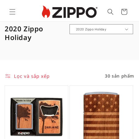
Cart
B
2020 Zippo
ộ
Holiday
s
ư
u
t
Lọc và sắp xếp
30 sản phẩm
ậ
p
: