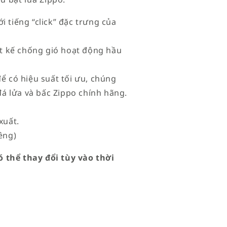
i tiếng “click” đặc trưng của
iết kế chống gió hoạt động hầu
để có hiệu suất tối ưu, chúng
đá lửa và bấc Zippo chính hãng.
xuất.
êng)
 thể thay đổi tùy vào thời