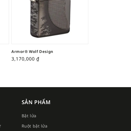
Armor® Wolf Design
3,170,000
₫
SẢN PHẨM
Bật lửa
ư
Ruột bật lửa