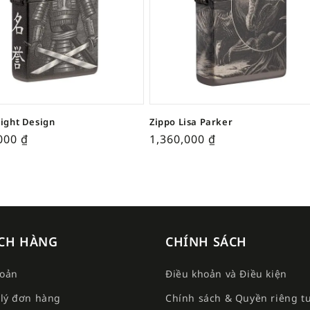
Fight Design
Zippo Lisa Parker
,000
₫
1,360,000
₫
CH HÀNG
CHÍNH SÁCH
hoản
Điều khoản và Điều kiện
lý đơn hàng
Chính sách & Quyền riêng t