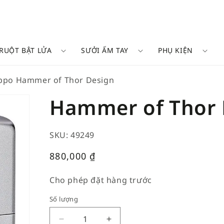
RUỘT BẬT LỬA
SƯỞI ẤM TAY
PHỤ KIỆN
ppo Hammer of Thor Design
Hammer of Thor 
SKU: 49249
Giá
880,000
₫
thường
Cho phép đặt hàng trước
Số lượng