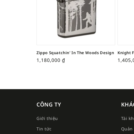
Zippo Squatchin' In The Woods Design
Knight 
1,180,000
₫
1,405
CÔNG TY
KHÁ
Giới thiệu
Tài k
Tin tức
Quản 