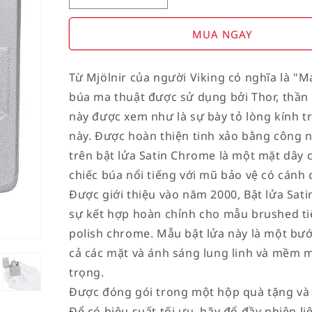
Decrease
Increase
quantity
quantity
for
for
MUA NGAY
American
American
Stamp
Stamp
Từ Mjölnir của người Viking có nghĩa là "M
on
on
búa ma thuật được sử dụng bởi Thor, thần 
Flag
Flag
này được xem như là sự bày tỏ lòng kính t
này. Được hoàn thiện tinh xảo bằng công 
trên bật lửa Satin Chrome là một mặt dây
chiếc búa nổi tiếng với mũ bảo vệ có cánh 
Được giới thiệu vào năm 2000, Bật lửa Sa
sự kết hợp hoàn chỉnh cho mẫu brushed ti
polish chrome. Mẫu bật lửa này là một bướ
cả các mặt và ánh sáng lung linh và mềm 
trọng.
Được đóng gói trong một hộp quà tặng và
Để có hiệu suất tối ưu, hãy đổ đầy nhiên li