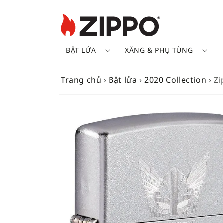
BẬT LỬA
XĂNG & PHỤ TÙNG
Trang chủ
›
Bật lửa
›
2020 Collection
›
Zi
SKIP TO
PRODUCT
INFORMATION