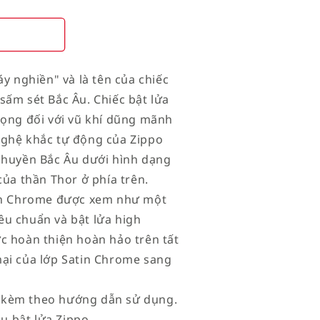
áy nghiền" và là tên của chiếc
sấm sét Bắc Âu. Chiếc bật lửa
rọng đối với vũ khí dũng mãnh
nghệ khắc tự động của Zippo
 chuyền Bắc Âu dưới hình dạng
của thần Thor ở phía trên.
tin Chrome được xem như một
êu chuẩn và bật lửa high
c hoàn thiện hoàn hảo trên tất
mại của lớp Satin Chrome sang
 kèm theo hướng dẫn sử dụng.
ệu bật lửa Zippo.