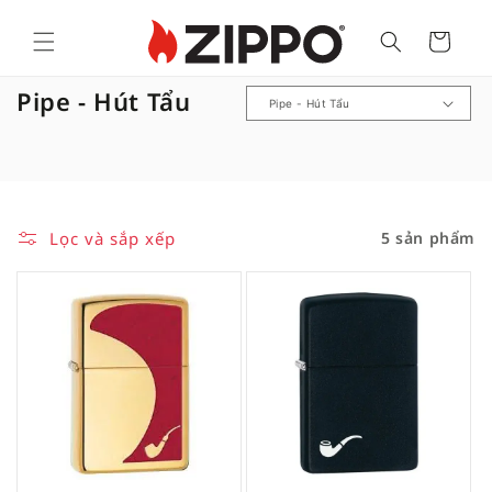
Cart
B
Pipe - Hút Tẩu
ộ
s
ư
u
Lọc và sắp xếp
5 sản phẩm
t
ậ
p
: