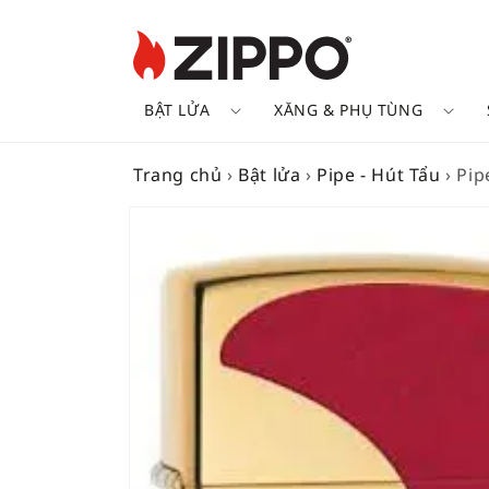
BẬT LỬA
XĂNG & PHỤ TÙNG
Trang chủ
›
Bật lửa
›
Pipe - Hút Tẩu
›
Pip
SKIP TO
PRODUCT
INFORMATION