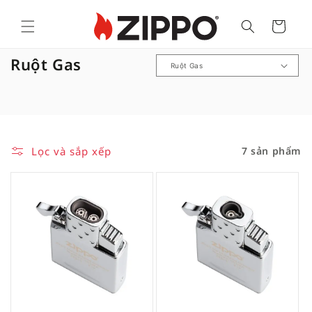
Cart
B
Ruột Gas
ộ
s
ư
u
Lọc và sắp xếp
7 sản phẩm
t
ậ
p
: