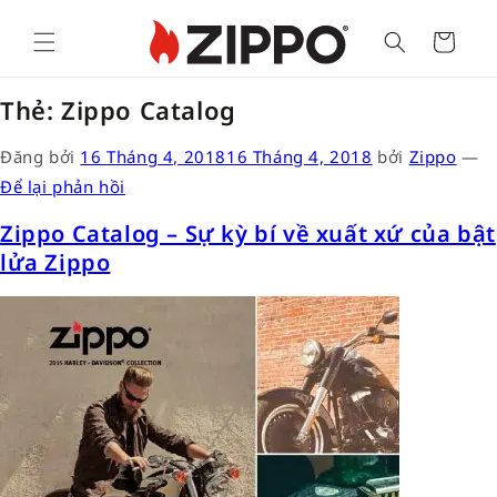
Cart
Thẻ:
Zippo Catalog
Đăng bởi
16 Tháng 4, 2018
16 Tháng 4, 2018
bởi
Zippo
—
Để lại phản hồi
Zippo Catalog – Sự kỳ bí về xuất xứ của bật
lửa Zippo