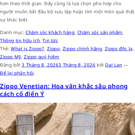
hơn theo thời gian. Đây cũng là lựa chọn phù hợp cho
người muốn bắt đầu bộ sưu tập hoặc tìm một món quà thật
sự khác biệt.
Danh mục:
Chăm sóc khách hàng
,
Chăm sóc sản phẩm
,
Thông tin hữu ích
,
Tin tức
Thẻ:
What is Zippo?
,
Zippo
,
Zippo chính hãng
,
Zippo độc lạ
,
Zippo Mỹ
,
Zippo quý hiếm
Đăng bởi
3 Tháng 8, 2026
3 Tháng 8, 2026
bởi
Dai Lan
—
Để lại phản hồi
Zippo Venetian: Hoa văn khắc sâu phong
cách cổ điển Ý