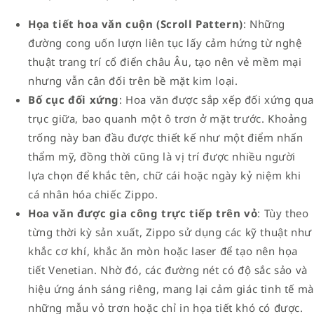
Họa tiết hoa văn cuộn (Scroll Pattern)
: Những
đường cong uốn lượn liên tục lấy cảm hứng từ nghệ
thuật trang trí cổ điển châu Âu, tạo nên vẻ mềm mại
nhưng vẫn cân đối trên bề mặt kim loại.
Bố cục đối xứng
: Hoa văn được sắp xếp đối xứng qu
trục giữa, bao quanh một ô trơn ở mặt trước. Khoảng
trống này ban đầu được thiết kế như một điểm nhấn
thẩm mỹ, đồng thời cũng là vị trí được nhiều người
lựa chọn để khắc tên, chữ cái hoặc ngày kỷ niệm khi
cá nhân hóa chiếc Zippo.
Hoa văn được gia công trực tiếp trên vỏ
: Tùy theo
từng thời kỳ sản xuất, Zippo sử dụng các kỹ thuật như
khắc cơ khí, khắc ăn mòn hoặc laser để tạo nên họa
tiết Venetian. Nhờ đó, các đường nét có độ sắc sảo và
hiệu ứng ánh sáng riêng, mang lại cảm giác tinh tế mà
những mẫu vỏ trơn hoặc chỉ in họa tiết khó có được.