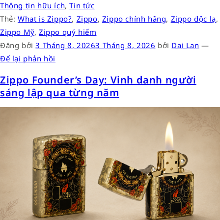
Thông tin hữu ích
,
Tin tức
Thẻ:
What is Zippo?
,
Zippo
,
Zippo chính hãng
,
Zippo độc lạ
,
Zippo Mỹ
,
Zippo quý hiếm
Đăng bởi
3 Tháng 8, 2026
3 Tháng 8, 2026
bởi
Dai Lan
—
Để lại phản hồi
Zippo Founder’s Day: Vinh danh người
sáng lập qua từng năm