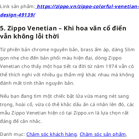
Link sản phẩm:
https://zippo.vn/zippo-colorful-venetian-
design-49139/
5. Zippo Venetian – Khi hoa văn cổ điển
vẫn không lỗi thời
Từ phiên bản chrome nguyên bản, brass ấm áp, dáng Slim
gọn nhẹ cho đến bản phối màu hiện đại, dòng Zippo
Venetian cho thấy một họa tiết ra đời từ năm 1974 vẫn có
thể thích nghi với nhiều gu thẩm mỹ khác nhau mà không
đánh mất tinh thần nguyên bản.
Nếu bạn đang tìm một chiếc bật lửa vừa mang nét sang
trọng, hoài cổ, vừa có thể khắc dấu ấn cá nhân lên đó, các
mẫu Zippo Venetian hiện có tại Zippo.vn là lựa chọn rất
đáng để cân nhắc.
Danh mục:
Chăm sóc khách hàng
,
Chăm sóc sản phẩm
,