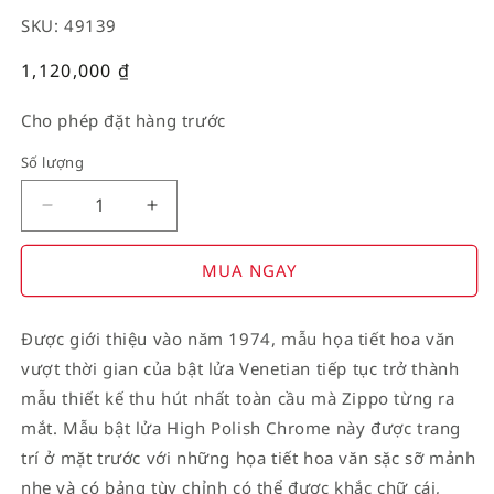
SKU: 49139
Giá
1,120,000
₫
thường
Cho phép đặt hàng trước
Số lượng
Decrease
Increase
quantity
quantity
for
for
MUA NGAY
American
American
Stamp
Stamp
Được giới thiệu vào năm 1974, mẫu họa tiết hoa văn
on
on
vượt thời gian của bật lửa Venetian tiếp tục trở thành
Flag
Flag
mẫu thiết kế thu hút nhất toàn cầu mà Zippo từng ra
mắt. Mẫu bật lửa High Polish Chrome này được trang
trí ở mặt trước với những họa tiết hoa văn sặc sỡ mảnh
nhẹ và có bảng tùy chỉnh có thể được khắc chữ cái,