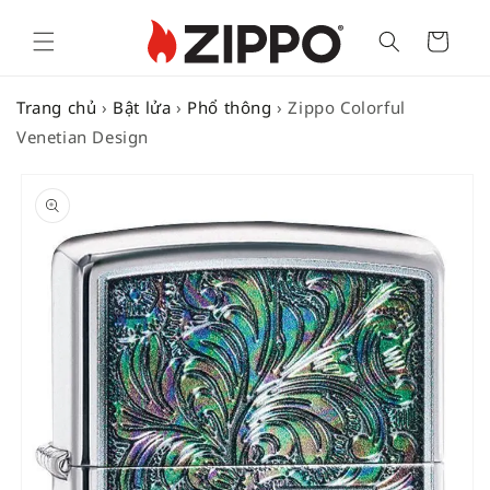
Cart
Trang chủ
›
Bật lửa
›
Phổ thông
›
Zippo Colorful
Venetian Design
SKIP TO
PRODUCT
INFORMATION