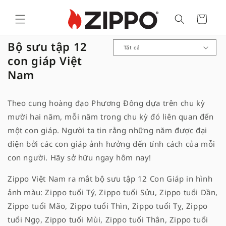
Cart
B
Bộ sưu tập 12
ộ
con giáp Việt
s
Nam
ư
u
Theo cung hoàng đạo Phương Đông dựa trên chu kỳ
t
mười hai năm, mỗi năm trong chu kỳ đó liên quan đến
ậ
một con giáp. Người ta tin rằng những năm được đại
p
diện bởi các con giáp ảnh hưởng đến tính cách của mỗi
:
con người. Hãy sở hữu ngay hôm nay!
Zippo Việt Nam ra mắt bộ sưu tập 12 Con Giáp in hình
ảnh màu: Zippo tuổi Tý, Zippo tuổi Sửu, Zippo tuổi Dần,
Zippo tuổi Mão, Zippo tuổi Thìn, Zippo tuổi Tỵ, Zippo
tuổi Ngọ, Zippo tuổi Mùi, Zippo tuổi Thân, Zippo tuổi