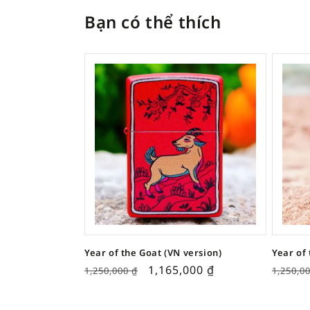
Bạn có thể thích
Year of the Goat (VN version)
Year of
1,165,000
₫
1,250,000
₫
1,250,0