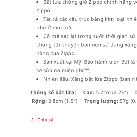
Bật lửa chống gió Zippo chính hãng vớ
Zippo.
Tất cả các cấu trúc bằng kim loại; th
như ở mọi nơi.
Có thể sạc lại trong suốt thời gian sử
chúng tôi khuyên bạn nên sử dụng xăng,
hãng của Zippo.
Sản xuất tại Mỹ; Bảo hành trọn đời l
sẽ sửa nó miễn phí™”;
Nhiên liệu: Xăng bật lửa Zippo (bán ri
Thông số bật lửa:
Cao:
5.7cm (2.25″)
D
Rộng:
3.8cm (1.5″)
Trọng lượng:
57g (0.
Chia sẻ