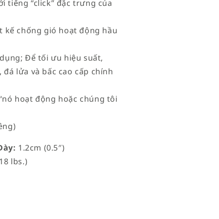
i tiếng “click” đặc trưng của
iết kế chống gió hoạt động hầu
 dụng; Để tối ưu hiệu suất,
 đá lửa và bấc cao cấp chính
à “nó hoạt động hoặc chúng tôi
êng)
ày:
1.2cm (0.5″)
18 lbs.)