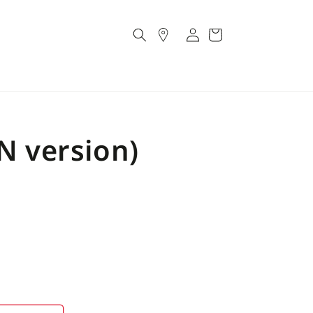
Account
Cart
VN version)