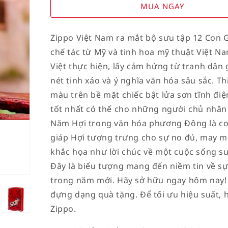
for
for
MUA NGAY
American
American
Stamp
Stamp
Zippo Việt Nam ra mắt bộ sưu tập 12 Con G
on
on
chế tác từ Mỹ và tinh hoa mỹ thuật Việt Na
Flag
Flag
Việt thực hiện, lấy cảm hứng từ tranh dâ
nét tinh xảo và ý nghĩa văn hóa sâu sắc. Th
màu trên bề mặt chiếc bật lửa sơn tĩnh đ
tốt nhất có thể cho những người chủ nhâ
Năm Hợi trong văn hóa phương Đông là con
giáp Hợi tượng trưng cho sự no đủ, may m
khắc họa như lời chúc về một cuộc sống su
Đây là biểu tượng mang đến niềm tin về s
trong năm mới.
Hãy sở hữu ngay hôm nay!
đựng dạng quà tặng. Để tối ưu hiệu suất, h
Zippo.