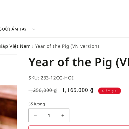
SƯỞI ẤM TAY
giáp Việt Nam
›
Year of the Pig (VN version)
Year of the Pig (
SKU: 233-12CG-HOI
Giá
1,165,000
₫
1,250,000
₫
Giảm giá
giảm
Số lượng
Decrease
Increase
quantity
quantity