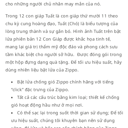
cho những người chủ nhân may mắn của nó.
Trong 12 con giáp Tuất là con giáp thứ mười 11 theo
chu kỳ cung hoàng đạo, Tuất (Chó) là biểu tượng của
lòng trung thành và sự gắn bó. Hình ảnh Tuất trên bật
lửa phiên bản 12 Con Giáp được khắc họa tinh tế,
mang lại giá trị thẩm mỹ độc đáo và phong cách sưu
tầm khác biệt cho người sở hữu. Được đóng gói trong
một hộp đựng dạng quà tặng. Để tối ưu hiệu suất, hãy
dùng nhiên liệu bật lửa của Zippo.
Bật lửa chống gió Zippo chính hãng với tiếng
“click” đặc trưng của Zippo.
Tất cả các cấu trúc bằng kim loại; thiết kế chống
gió hoạt động hầu như ở mọi nơi.
Có thể sạc lại trong suốt thời gian sử dụng; Để tối
ưu hiệu suất, chúng tôi khuyên bạn nên sử dụng
xăng, đá lửa và bấc cao cấp chính hãng của Zippo.