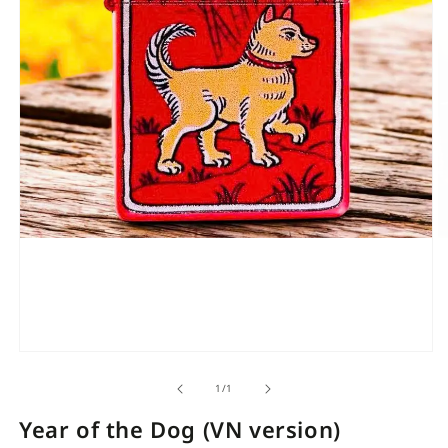
Open
O
media
m
of
1
/
1
1
1
in
i
Year of the Dog (VN version)
modal
m