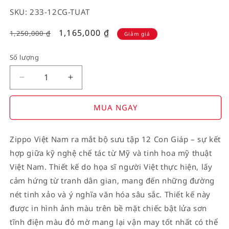
SKU: 233-12CG-TUAT
Giá
1,165,000
₫
1,250,000
₫
Giảm giá
giảm
Số lượng
Decrease
Increase
quantity
quantity
for
for
MUA NGAY
American
American
Stamp
Stamp
Zippo Việt Nam ra mắt bộ sưu tập 12 Con Giáp – sự kết
on
on
hợp giữa kỹ nghệ chế tác từ Mỹ và tinh hoa mỹ thuật
Flag
Flag
Việt Nam. Thiết kế do họa sĩ người Việt thực hiện, lấy
cảm hứng từ tranh dân gian, mang đến những đường
nét tinh xảo và ý nghĩa văn hóa sâu sắc. Thiết kế này
được in hình ảnh màu trên bề mặt chiếc bật lửa sơn
tĩnh điện màu đỏ mờ mang lại vận may tốt nhất có thể