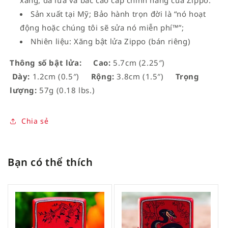
Sản xuất tại Mỹ; Bảo hành trọn đời là “nó hoạt
động hoặc chúng tôi sẽ sửa nó miễn phí™”;
Nhiên liệu: Xăng bật lửa Zippo (bán riêng)
Thông số bật lửa:
Cao:
5.7cm (2.25″)
Dày:
1.2cm (0.5″)
Rộng:
3.8cm (1.5″)
Trọng
lượng:
57g (0.18 lbs.)
Chia sẻ
Bạn có thể thích