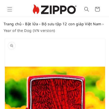
Cart
Trang chủ
›
Bật lửa
›
Bộ sưu tập 12 con giáp Việt Nam
›
Year of the Dog (VN version)
SKIP TO
PRODUCT
INFORMATION