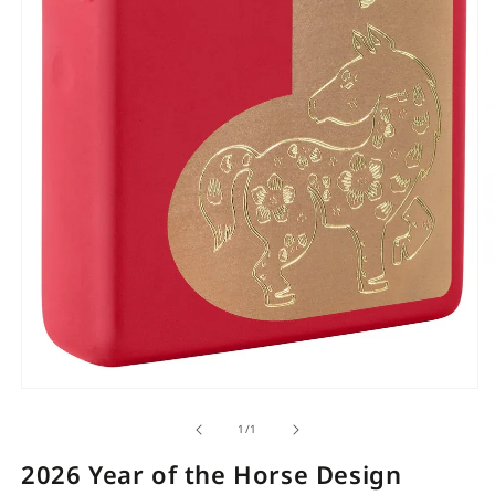
Open
O
media
m
of
1
/
1
1
1
in
i
2026 Year of the Horse Design
modal
m