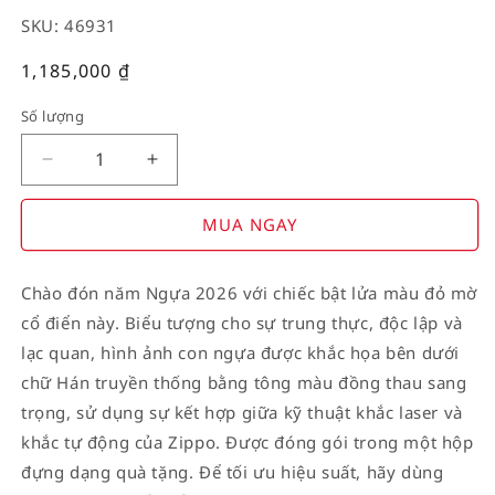
SKU: 46931
Giá
1,185,000
₫
thường
Số lượng
Decrease
Increase
quantity
quantity
for
for
MUA NGAY
American
American
Stamp
Stamp
Chào đón năm Ngựa 2026 với chiếc bật lửa màu đỏ mờ
on
on
cổ điển này. Biểu tượng cho sự trung thực, độc lập và
Flag
Flag
lạc quan, hình ảnh con ngựa được khắc họa bên dưới
chữ Hán truyền thống bằng tông màu đồng thau sang
trọng, sử dụng sự kết hợp giữa kỹ thuật khắc laser và
khắc tự động của Zippo. Được đóng gói trong một hộp
đựng dạng quà tặng. Để tối ưu hiệu suất, hãy dùng