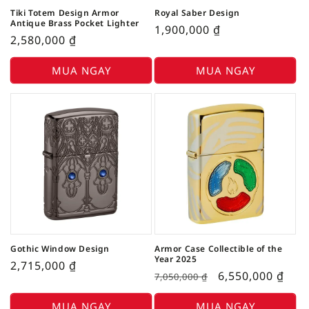
Tiki Totem Design Armor
Royal Saber Design
Antique Brass Pocket Lighter
1,900,000
₫
2,580,000
₫
MUA NGAY
MUA NGAY
Gothic Window Design
Armor Case Collectible of the
Year 2025
2,715,000
₫
6,550,000
₫
7,050,000
₫
MUA NGAY
MUA NGAY