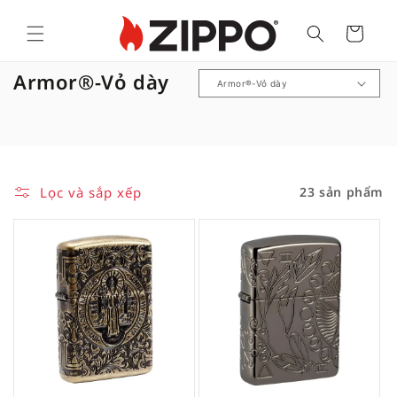
Cart
B
Armor®-Vỏ dày
ộ
s
ư
u
Lọc và sắp xếp
23 sản phẩm
t
ậ
p
: