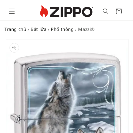
Cart
Trang chủ
›
Bật lửa
›
Phổ thông
›
Mazzi®
SKIP TO
PRODUCT
INFORMATION