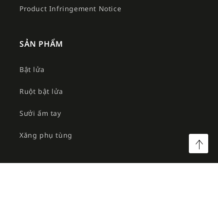
Product Infringement Notice
SẢN PHẨM
Bật lửa
Ruột bật lửa
Sưởi ấm tay
Xăng phụ tùng
©2026 Công ty TNHH MTV Am Việt. All rights reserved.
Facebook
Instagram
YouTube
TikTok
Twitter
Pinterest