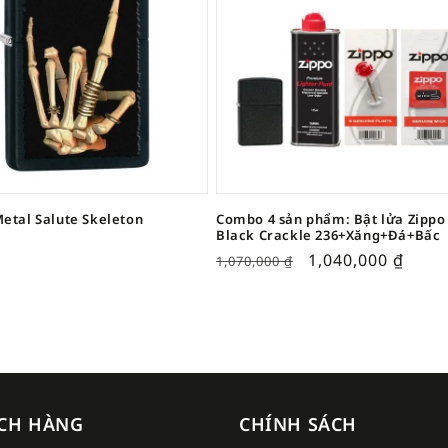
etal Salute Skeleton
Combo 4 sản phẩm: Bật lửa Zippo
Black Crackle 236+Xăng+Đá+Bấc
1,040,000
₫
1,070,000
₫
CH HÀNG
CHÍNH SÁCH