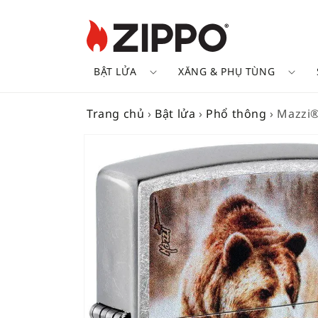
BẬT LỬA
XĂNG & PHỤ TÙNG
Trang chủ
›
Bật lửa
›
Phổ thông
›
Mazzi
SKIP TO
PRODUCT
INFORMATION