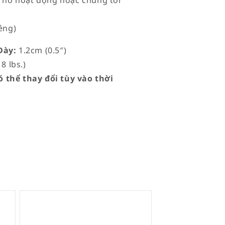
à “nó hoạt động hoặc chúng tôi
êng)
ày:
1.2cm (0.5″)
8 lbs.)
 thể thay đổi tùy vào thời