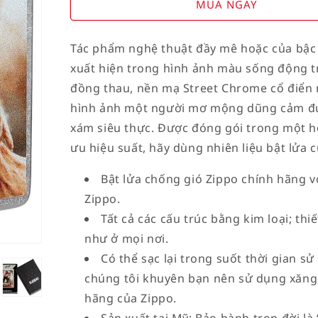
for
for
MUA NGAY
American
American
Stamp
Stamp
Tác phẩm nghệ thuật đầy mê hoặc của bậc 
on
on
xuất hiện trong hình ảnh màu sống động trê
Flag
Flag
đồng thau, nền mạ Street Chrome cổ điển 
hình ảnh một người mơ mộng dũng cảm đứ
xám siêu thực. Được đóng gói trong một h
ưu hiệu suất, hãy dùng nhiên liệu bật lửa 
Bật lửa chống gió Zippo chính hãng vớ
Zippo.
Tất cả các cấu trúc bằng kim loại; th
như ở mọi nơi.
Có thể sạc lại trong suốt thời gian sử
chúng tôi khuyên bạn nên sử dụng xăng,
hãng của Zippo.