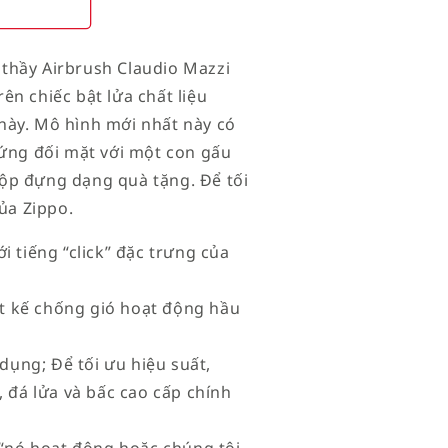
thầy Airbrush Claudio Mazzi
n chiếc bật lửa chất liệu
này. Mô hình mới nhất này có
ng đối mặt với một con gấu
ộp đựng dạng quà tặng. Để tối
của Zippo.
i tiếng “click” đặc trưng của
iết kế chống gió hoạt động hầu
 dụng; Để tối ưu hiệu suất,
 đá lửa và bấc cao cấp chính