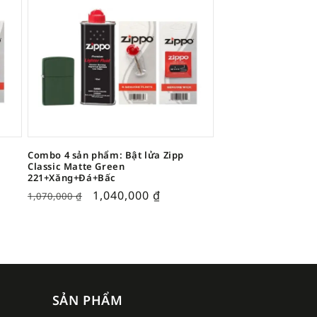
Combo 4 sản phẩm: Bật lửa Zipp
Classic Matte Green
221+Xăng+Đá+Bấc
1,040,000
₫
1,070,000
₫
SẢN PHẨM