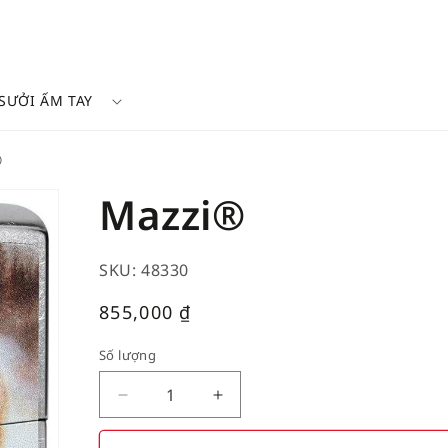
SƯỞI ẤM TAY
®
Mazzi®
SKU: 48330
Giá
855,000
₫
thường
Số lượng
Decrease
Increase
quantity
quantity