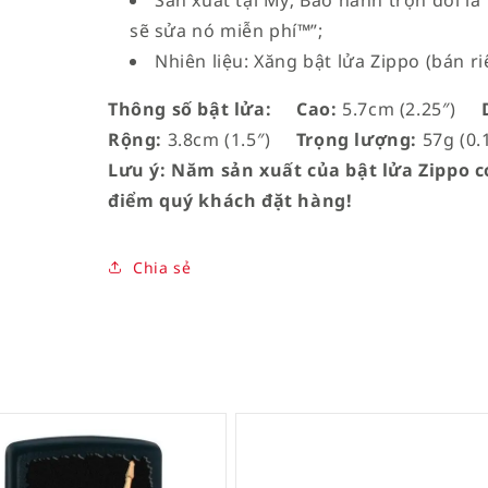
Sản xuất tại Mỹ; Bảo hành trọn đời l
sẽ sửa nó miễn phí™”;
Nhiên liệu: Xăng bật lửa Zippo (bán ri
Thông số bật lửa:
Cao:
5.7cm (2.25″)
D
Rộng:
3.8cm (1.5″)
Trọng lượng:
57g (0.1
Lưu ý: Năm sản xuất của bật lửa Zippo có
điểm quý khách đặt hàng!
Chia sẻ