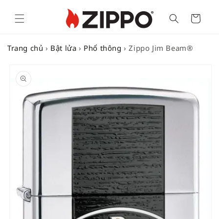
Cart
Trang chủ
›
Bật lửa
›
Phổ thông
›
Zippo Jim Beam®
SKIP TO
PRODUCT
INFORMATION