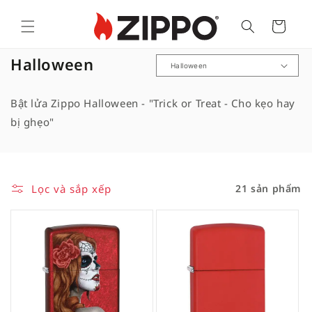
Cart
B
Halloween
ộ
s
Bật lửa Zippo Halloween - "Trick or Treat - Cho kẹo hay
ư
bị ghẹo"
u
t
ậ
Lọc và sắp xếp
21 sản phẩm
p
: