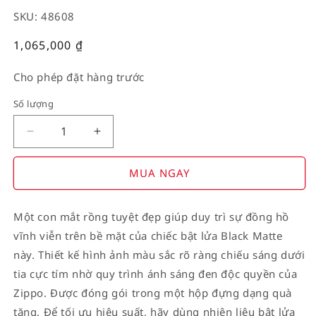
SKU: 48608
Giá
1,065,000
₫
thường
Cho phép đặt hàng trước
Số lượng
Decrease
Increase
quantity
quantity
for
for
MUA NGAY
American
American
Stamp
Stamp
Một con mắt rồng tuyệt đẹp giúp duy trì sự đồng hồ
on
on
vĩnh viễn trên bề mặt của chiếc bật lửa Black Matte
Flag
Flag
này. Thiết kế hình ảnh màu sắc rõ ràng chiếu sáng dưới
tia cực tím nhờ quy trình ánh sáng đen độc quyền của
Zippo. Được đóng gói trong một hộp đựng dạng quà
tặng. Để tối ưu hiệu suất, hãy dùng nhiên liệu bật lửa