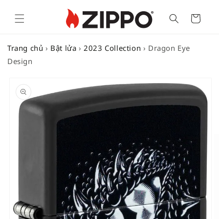
Cart
Trang chủ
›
Bật lửa
›
2023 Collection
›
Dragon Eye
Design
SKIP TO
PRODUCT
INFORMATION