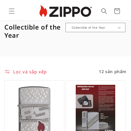
Cart
B
Collectible of the
ộ
Year
s
ư
u
t
Lọc và sắp xếp
12 sản phẩm
ậ
p
: