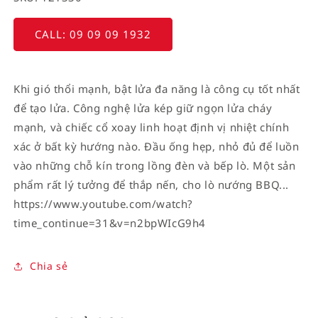
CALL: 09 09 09 1932
Khi gió thổi mạnh, bật lửa đa năng là công cụ tốt nhất
để tạo lửa. Công nghệ lửa kép giữ ngọn lửa cháy
mạnh, và chiếc cổ xoay linh hoạt định vị nhiệt chính
xác ở bất kỳ hướng nào. Đầu ống hẹp, nhỏ đủ để luồn
vào những chỗ kín trong lồng đèn và bếp lò. Một sản
phẩm rất lý tưởng để thắp nến, cho lò nướng BBQ...
https://www.youtube.com/watch?
time_continue=31&v=n2bpWIcG9h4
Chia sẻ