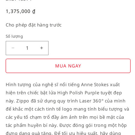
Giá
1,375,000
₫
thường
Cho phép đặt hàng trước
Số lượng
Decrease
Increase
quantity
quantity
for
for
MUA NGAY
American
American
Stamp
Stamp
Hình tượng của nghệ sĩ nổi tiếng Anne Stokes xuất
on
on
hiện trên chiếc bật lửa High Polish Purple tuyệt đẹp
Flag
Flag
này. Zippo đã sử dụng quy trình Laser 360° của mình
để khắc một cách tinh tế logo mang tính biểu tượng và
các yếu tố chạm trổ đầy ám ảnh trên mọi bề mặt của
tác phẩm huyền bí này. Được đóng gói trong một hộp
đựng dạng quà tặng. Để tối ưu hiệu suất, hãy dùng