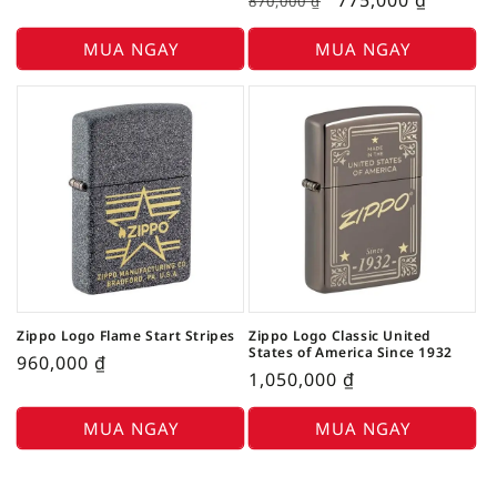
775,000
₫
870,000
₫
MUA NGAY
MUA NGAY
Zippo Logo Flame Start Stripes
Zippo Logo Classic United
States of America Since 1932
960,000
₫
1,050,000
₫
MUA NGAY
MUA NGAY