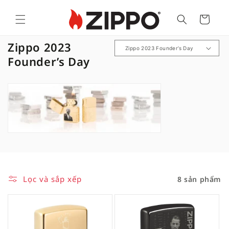
Cart
B
Zippo 2023
ộ
Founder’s Day
s
ư
u
t
ậ
p
:
Lọc và sắp xếp
8 sản phẩm