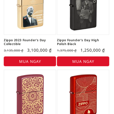
Zippo 2023 Founder's Day
Zippo Founder's Day High
Collectible
Polish Black
3,100,000
₫
1,250,000
₫
3,135,000
₫
1,375,000
₫
MUA NGAY
MUA NGAY