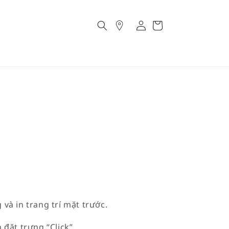
Account
Cart
và in trang trí mặt trước.
 đặt trưng “Click”