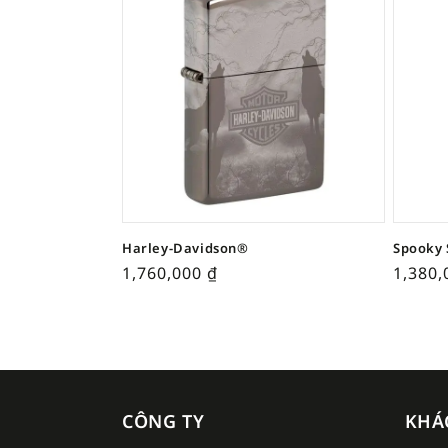
Harley-Davidson®
Spooky 
1,760,000
₫
1,380
CÔNG TY
KHÁ