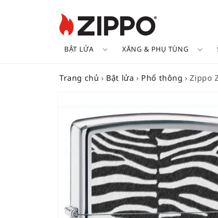
BẬT LỬA
XĂNG & PHỤ TÙNG
Trang chủ
›
Bật lửa
›
Phổ thông
›
Zippo 
SKIP TO
PRODUCT
INFORMATION