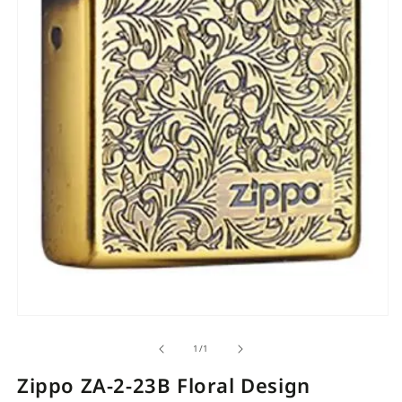
Open
O
media
m
of
1
/
1
1
1
in
i
Zippo ZA-2-23B Floral Design
modal
m