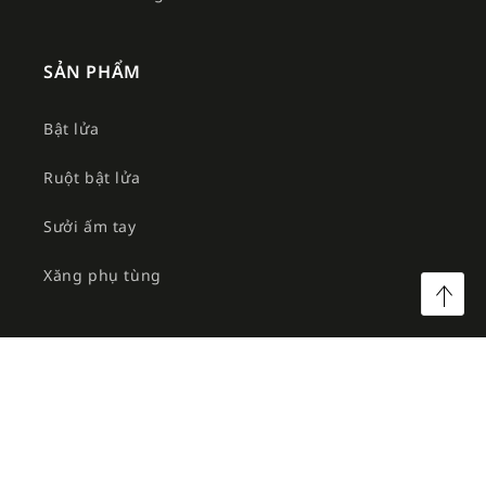
SẢN PHẨM
Bật lửa
Ruột bật lửa
Sưởi ấm tay
Xăng phụ tùng
©2026 Công ty TNHH MTV Am Việt. All rights reserved.
Facebook
Instagram
YouTube
TikTok
Twitter
Pinterest