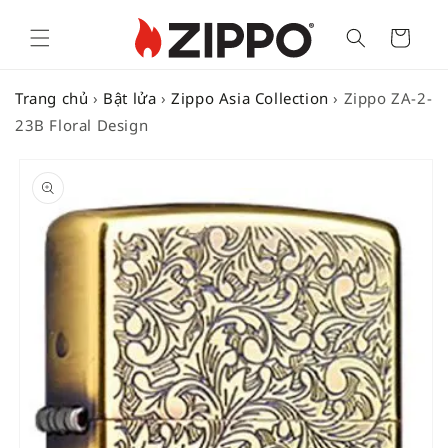
Cart
Trang chủ
›
Bật lửa
›
Zippo Asia Collection
›
Zippo ZA-2-
23B Floral Design
SKIP TO
PRODUCT
INFORMATION