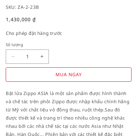
SKU: ZA-2-23B
Giá
1,430,000
₫
thường
Cho phép đặt hàng trước
Số lượng
Decrease
Increase
quantity
quantity
for
for
MUA NGAY
American
American
Stamp
Stamp
Bật lửa Zippo ASIA là một sản phẩm được hình thành
on
on
và chế tác trên phôi Zippo được nhập khẩu chính hãng
Flag
Flag
từ Mỹ với chất liệu vỏ đồng thau, ruột thép.Sau đó
được thiết kế và trang trí theo nhiều công nghệ khác
nhau bởi các nhà chế tác tại các nước Asia như Nhật
Bản, Hàn Quốc... Phiên bản với các thiết kế đặc biệt