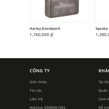
Harley-Davidson®
Spooky 
1,760,000
₫
1,380
CÔNG TY
KHÁ
Giới thiệu
Tài k
Tin tức
Quản 
Liên hệ
Cam k
Hotline: 0909091932
Hỗ tr