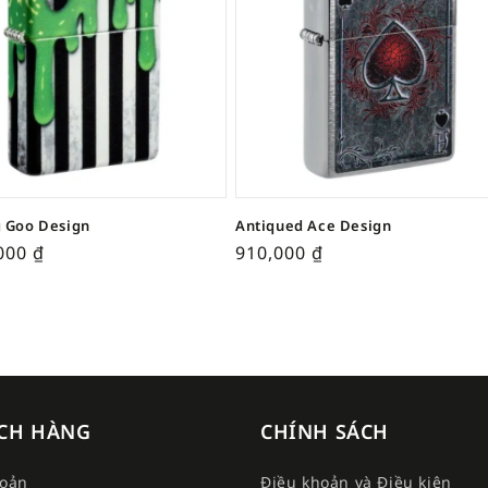
 Goo Design
Antiqued Ace Design
,000
₫
910,000
₫
CH HÀNG
CHÍNH SÁCH
hoản
Điều khoản và Điều kiện