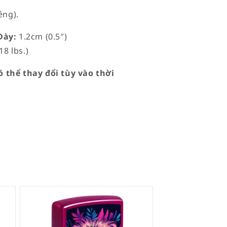
êng).
ày:
1.2cm (0.5″)
18 lbs.)
 thể thay đổi tùy vào thời