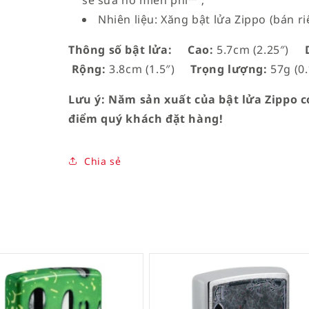
sẽ sửa nó miễn phí™”;
Nhiên liệu: Xăng bật lửa Zippo (bán ri
Thông số bật lửa:
Cao:
5.7cm (2.25″)
D
Rộng:
3.8cm (1.5″)
Trọng lượng:
57g (0.
Lưu ý: Năm sản xuất của bật lửa Zippo có
điểm quý khách đặt hàng!
Chia sẻ