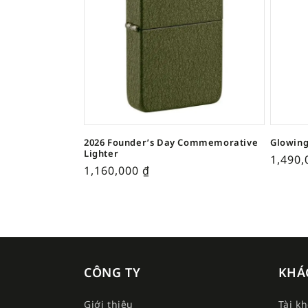
2026 Founder’s Day Commemorative
Glowing
Lighter
1,490
1,160,000
₫
CÔNG TY
KHÁ
Giới thiệu
Tài k