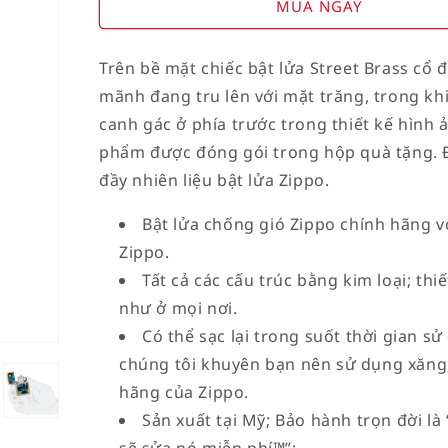
for
for
MUA NGAY
American
American
Stamp
Stamp
Trên bề mặt chiếc bật lửa Street Brass cổ 
on
on
mãnh đang tru lên với mặt trăng, trong k
Flag
Flag
canh gác ở phía trước trong thiết kế hình 
phẩm được đóng gói trong hộp quà tặng. Để
đầy nhiên liệu bật lửa Zippo.
Bật lửa chống gió Zippo chính hãng vớ
Zippo.
Tất cả các cấu trúc bằng kim loại; th
như ở mọi nơi.
Có thể sạc lại trong suốt thời gian sử
chúng tôi khuyên bạn nên sử dụng xăng,
hãng của Zippo.
Sản xuất tại Mỹ; Bảo hành trọn đời l