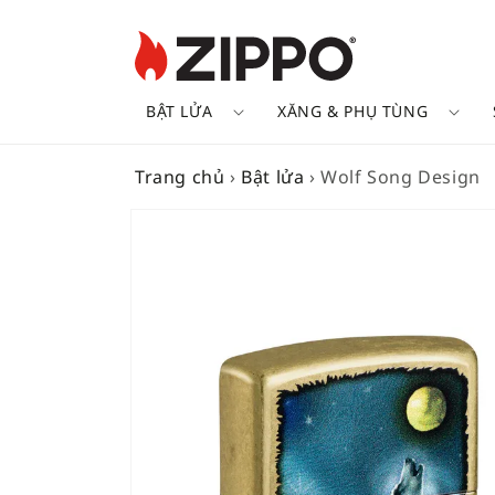
BẬT LỬA
XĂNG & PHỤ TÙNG
Trang chủ
›
Bật lửa
›
Wolf Song Design
SKIP TO
PRODUCT
INFORMATION