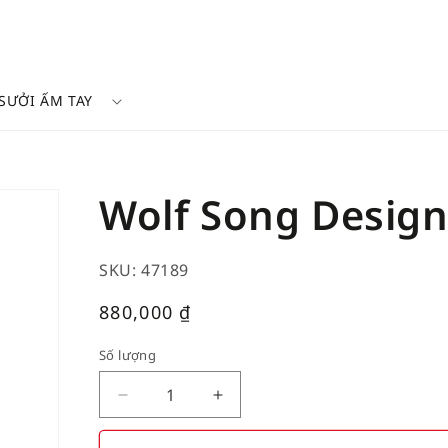
SƯỞI ẤM TAY
Wolf Song Desig
SKU: 47189
Giá
880,000
₫
thường
Số lượng
Decrease
Increase
quantity
quantity