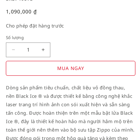
Giá
1,090,000
₫
thường
Cho phép đặt hàng trước
Số lượng
Decrease
Increase
quantity
quantity
for
for
MUA NGAY
American
American
Stamp
Stamp
Dòng sản phẩm tiêu chuẩn, chất liệu vỏ đồng thau,
on
on
nền Black Ice ® và được thiết kế bằng công nghệ khắc
Flag
Flag
laser trang trí hình ảnh con sói xuất hiện và sẵn sàng
tấn công. Được hoàn thiện trên một mẫu bật lửa Black
Ice ®, đây là thiết kế hoàn hảo mà người hâm mộ trên
toàn thế giới nên thêm vào bộ sưu tập Zippo của mình.
Được đóng gói trong một hộp quà tặng và kèm theo