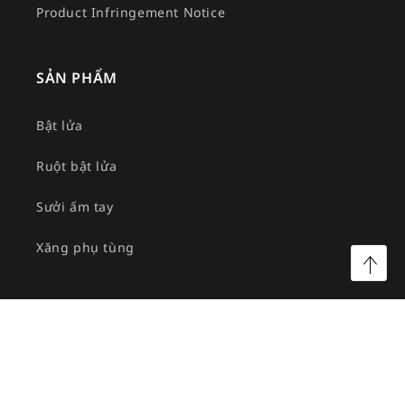
Product Infringement Notice
SẢN PHẨM
Bật lửa
Ruột bật lửa
Sưởi ấm tay
Xăng phụ tùng
©2026 Công ty TNHH MTV Am Việt. All rights reserved.
Facebook
Instagram
YouTube
TikTok
Twitter
Pinterest