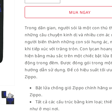
Decrease
Increase
quantity
quantity
for
for
MUA NGAY
American
American
Stamp
Stamp
Trong dân gian, người sói là một con thú t
on
on
những câu chuyện kinh dị và nhiều cơn ác 
Flag
Flag
người biến thành những con sói hung ác,
khi tiếp xúc với trăng tròn. Con lycan hoa
hiện bằng màu sắc trên một chiếc bật lửa 
động trong đêm. Được đóng gói trong một
hướng dẫn sử dụng. Để có hiệu suất tối ưu,
Zippo.
Bật lửa chống gió Zippo chính hãng vớ
Zippo.
Tất cả các cấu trúc bằng kim loại; th
như ở mọi nơi.