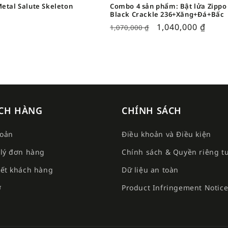
etal Salute Skeleton
Combo 4 sản phẩm: Bật lửa Zippo
Black Crackle 236+Xăng+Đá+Bấc
1,040,000
₫
1,070,000
₫
CH HÀNG
CHÍNH SÁCH
hoản
Điều khoản và Điều kiện
lý đơn hàng
Chính sách & Quyền riêng t
ết khách hàng
Dữ liệu an toàn
ợ
Product Infringement Notic