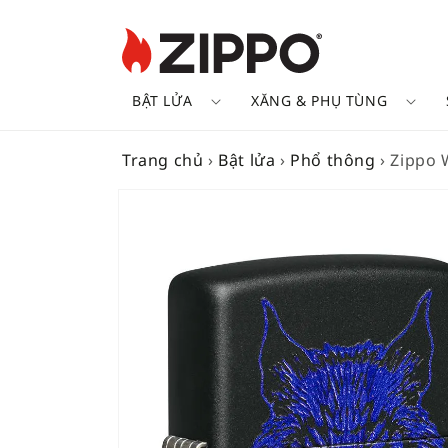
BẬT LỬA
XĂNG & PHỤ TÙNG
Trang chủ
›
Bật lửa
›
Phổ thông
›
Zippo 
SKIP TO
PRODUCT
INFORMATION