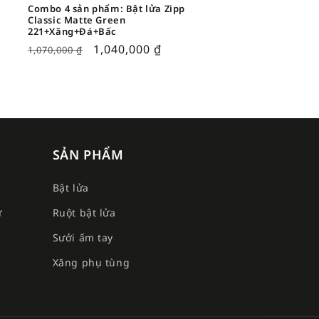
Combo 4 sản phẩm: Bật lửa Zipp
Classic Matte Green
221+Xăng+Đá+Bấc
1,040,000
₫
1,070,000
₫
SẢN PHẨM
Bật lửa
ư
Ruột bật lửa
Sưởi ấm tay
e
Xăng phụ tùng