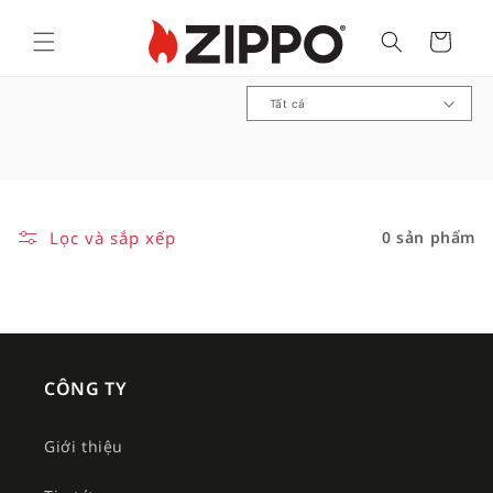
Cart
B
ộ
s
ư
u
Lọc và sắp xếp
0 sản phẩm
t
ậ
p
:
CÔNG TY
Giới thiệu