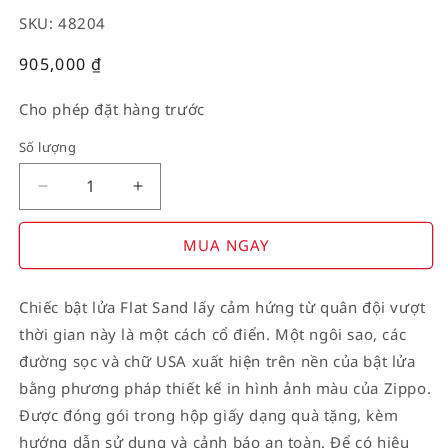
SKU: 48204
Giá
905,000
₫
thường
Cho phép đặt hàng trước
Số lượng
Decrease
Increase
quantity
quantity
for
for
MUA NGAY
American
American
Stamp
Stamp
Chiếc bật lửa Flat Sand lấy cảm hứng từ quân đội vượt
on
on
thời gian này là một cách cổ điển. Một ngôi sao, các
Flag
Flag
đường sọc và chữ USA xuất hiện trên nền của bật lửa
bằng phương pháp thiết kế in hình ảnh màu của Zippo.
Được đóng gói trong hộp giấy dạng quà tặng, kèm
hướng dẫn sử dụng và cảnh báo an toàn. Để có hiệu