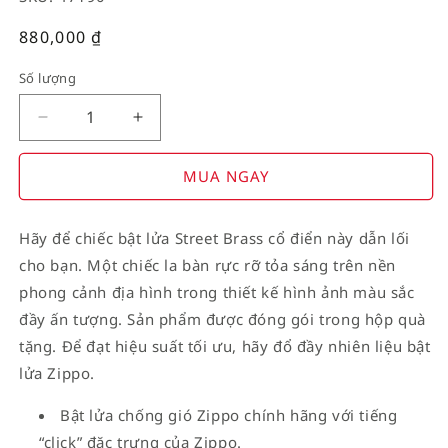
Giá
880,000
₫
thường
Số lượng
Decrease
Increase
quantity
quantity
for
for
MUA NGAY
American
American
Stamp
Stamp
Hãy để chiếc bật lửa Street Brass cổ điển này dẫn lối
on
on
cho bạn. Một chiếc la bàn rực rỡ tỏa sáng trên nền
Flag
Flag
phong cảnh địa hình trong thiết kế hình ảnh màu sắc
đầy ấn tượng. Sản phẩm được đóng gói trong hộp quà
tặng. Để đạt hiệu suất tối ưu, hãy đổ đầy nhiên liệu bật
lửa Zippo.
Bật lửa chống gió Zippo chính hãng với tiếng
“click” đặc trưng của Zippo.