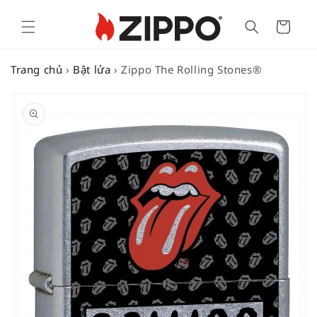
Cart
Trang chủ
›
Bật lửa
›
Zippo The Rolling Stones®
SKIP TO
PRODUCT
INFORMATION