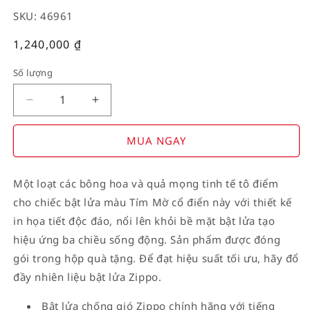
SKU: 46961
Giá
1,240,000
₫
thường
Số lượng
Decrease
Increase
quantity
quantity
for
for
MUA NGAY
American
American
Stamp
Stamp
Một loạt các bông hoa và quả mọng tinh tế tô điểm
on
on
cho chiếc bật lửa màu Tím Mờ cổ điển này với thiết kế
Flag
Flag
in họa tiết độc đáo, nổi lên khỏi bề mặt bật lửa tạo
hiệu ứng ba chiều sống động. Sản phẩm được đóng
gói trong hộp quà tặng. Để đạt hiệu suất tối ưu, hãy đổ
đầy nhiên liệu bật lửa Zippo.
Bật lửa chống gió Zippo chính hãng với tiếng