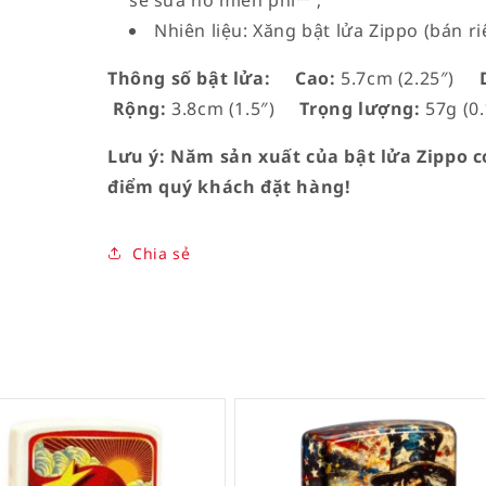
sẽ sửa nó miễn phí™”;
Nhiên liệu: Xăng bật lửa Zippo (bán ri
Thông số bật lửa:
Cao:
5.7cm (2.25″)
D
Rộng:
3.8cm (1.5″)
Trọng lượng:
57g (0.
Lưu ý: Năm sản xuất của bật lửa Zippo có
điểm quý khách đặt hàng!
Chia sẻ