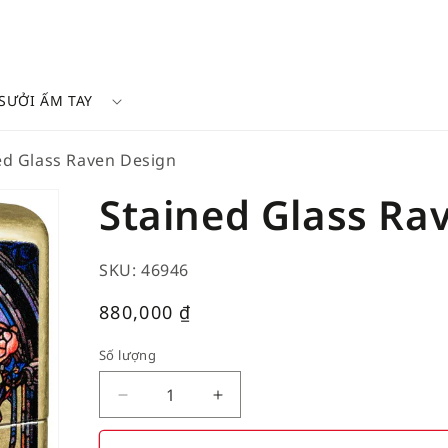
SƯỞI ẤM TAY
ed Glass Raven Design
Stained Glass Ra
SKU: 46946
Giá
880,000
₫
thường
Số lượng
Decrease
Increase
quantity
quantity