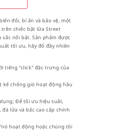
iến đổi, bí ẩn và bảo vệ, một
trên chiếc bật lửa Street
àu sắc nổi bật. Sản phẩm được
uất tối ưu, hãy đổ đầy nhiên
i tiếng “click” đặc trưng của
iết kế chống gió hoạt động hầu
 dụng; Để tối ưu hiệu suất,
 đá lửa và bấc cao cấp chính
à “nó hoạt động hoặc chúng tôi