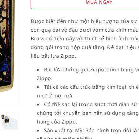
for
for
MUA NGAY
American
American
Stamp
Stamp
Được biết đến như một biểu tượng của sự b
on
on
con quạ oai vệ đậu dưới vòm cửa kính màu 
Flag
Flag
Brass cổ điển này với thiết kế hình ảnh m
đóng gói trong hộp quà tặng. Để đạt hiệu s
liệu bật lửa Zippo.
Bật lửa chống gió Zippo chính hãng vớ
Zippo.
Tất cả các cấu trúc bằng kim loại; th
như ở mọi nơi.
Có thể sạc lại trong suốt thời gian sử
chúng tôi khuyên bạn nên sử dụng xăng,
hãng của Zippo.
Sản xuất tại Mỹ; Bảo hành trọn đời l