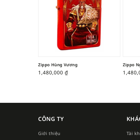
Zippo Hùng Vương
Zippo N
1,480,000
₫
1,480
CÔNG TY
KHÁ
Giới thiệu
Tài k