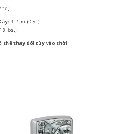
êng).
ày:
1.2cm (0.5″)
18 lbs.)
 thể thay đổi tùy vào thời