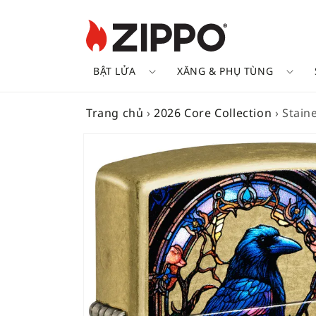
BẬT LỬA
XĂNG & PHỤ TÙNG
Trang chủ
›
2026 Core Collection
›
Stain
SKIP TO
PRODUCT
INFORMATION