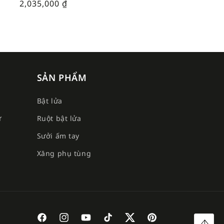
2,035,000
₫
SẢN PHẨM
Bật lửa
ư
Ruột bật lửa
Sưởi ấm tay
e
Xăng phụ tùng
Facebook
Instagram
YouTube
TikTok
Twitter
Pinterest