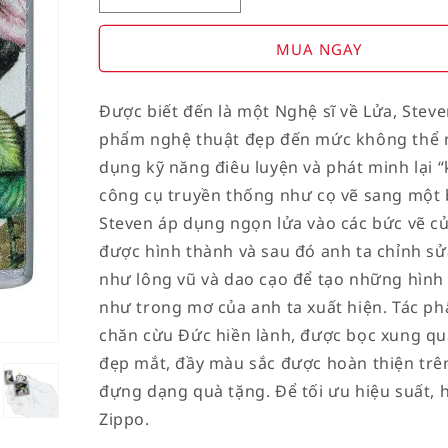
Decrease
Increase
quantity
quantity
for
for
MUA NGAY
American
American
Stamp
Stamp
Được biết đến là một Nghệ sĩ về Lửa, Stev
on
on
phẩm nghệ thuật đẹp đến mức không thể 
Flag
Flag
dụng kỹ năng điêu luyện và phát minh lại “k
công cụ truyền thống như cọ vẽ sang một b
Steven áp dụng ngọn lửa vào các bức vẽ 
được hình thành và sau đó anh ta chỉnh sử
như lông vũ và dao cạo để tạo những hình
như trong mơ của anh ta xuất hiện. Tác ph
chăn cừu Đức hiền lành, được bọc xung q
đẹp mắt, đầy màu sắc được hoàn thiện trê
đựng dạng quà tặng. Để tối ưu hiệu suất, h
Zippo.