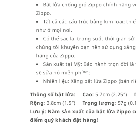
Bật lửa chống gió Zippo chính hãng vớ
Zippo.
Tất cả các cấu trúc bằng kim loại; th
như ở mọi nơi.
Có thể sạc lại trong suốt thời gian sử
chúng tôi khuyên bạn nên sử dụng xăng,
hãng của Zippo.
Sản xuất tại Mỹ; Bảo hành trọn đời l
sẽ sửa nó miễn phí™”;
Nhiên liệu: Xăng bật lửa Zippo (bán ri
Thông số bật lửa:
Cao:
5.7cm (2.25″)
D
Rộng:
3.8cm (1.5″)
Trọng lượng:
57g (0.1
Lưu ý: Năm sản xuất của bật lửa Zippo có
điểm quý khách đặt hàng!