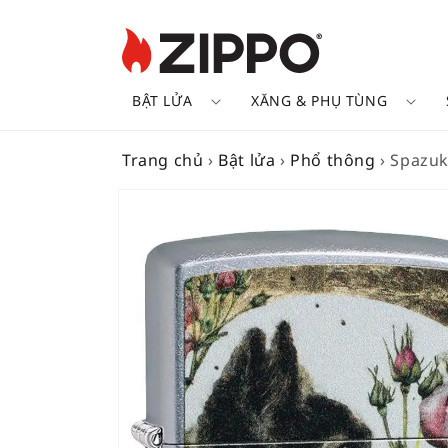
BẬT LỬA
XĂNG & PHỤ TÙNG
Trang chủ
›
Bật lửa
›
Phổ thông
›
Spazu
SKIP TO
PRODUCT
INFORMATION