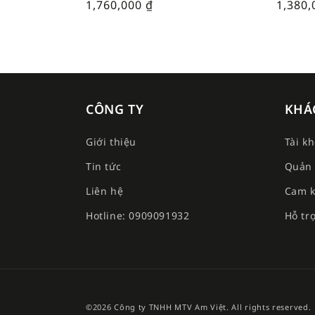
1,760,000
₫
1,380
CÔNG TY
KHÁ
Giới thiệu
Tài k
Tin tức
Quản 
Liên hệ
Cam k
Hotline: 0909091932
Hỗ tr
©2026 Công ty TNHH MTV Am Việt. All rights reserved.