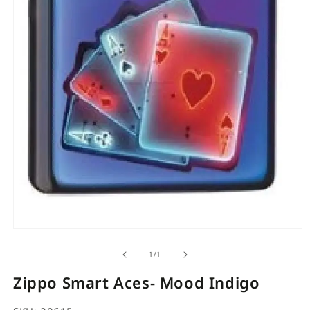
Open
media
of
1
/
1
1
in
Zippo Smart Aces- Mood Indigo
modal