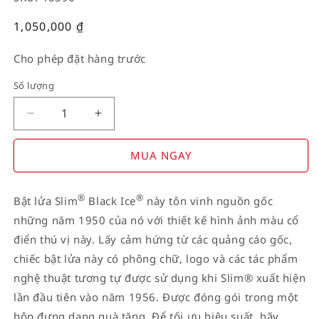
Giá
1,050,000
₫
thường
Cho phép đặt hàng trước
Số lượng
Decrease
Increase
quantity
quantity
for
for
MUA NGAY
American
American
Stamp
Stamp
®
®
Bật lửa Slim
Black Ice
này tôn vinh nguồn gốc
on
on
những năm 1950 của nó với thiết kế hình ảnh màu cổ
Flag
Flag
điển thú vị này. Lấy cảm hứng từ các quảng cáo gốc,
chiếc bật lửa này có phông chữ, logo và các tác phẩm
nghệ thuật tương tự được sử dụng khi Slim® xuất hiện
lần đầu tiên vào năm 1956. Được đóng gói trong một
hộp đựng dạng quà tặng. Để tối ưu hiệu suất, hãy