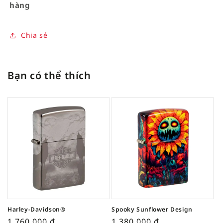
hàng
Chia sẻ
Bạn có thể thích
Harley-Davidson®
Spooky Sunflower Design
1,760,000
₫
1,380,000
₫