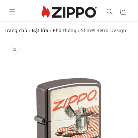
Cart
Trang chủ
›
Bật lửa
›
Phổ thông
›
Slim® Retro Design
SKIP TO
PRODUCT
INFORMATION