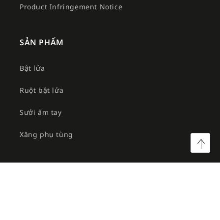
Product Infringement Notice
SẢN PHẨM
Bật lửa
Ruột bật lửa
Sưởi ấm tay
Xăng phụ tùng
©2026 Công ty TNHH MTV Am Việt. All rights reserved.
Facebook
Instagram
YouTube
TikTok
Twitter
Pinterest