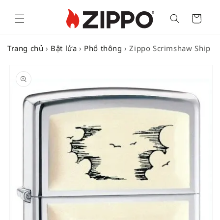
Cart
Trang chủ
›
Bật lửa
›
Phổ thông
›
Zippo Scrimshaw Ship
SKIP TO
PRODUCT
INFORMATION