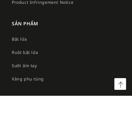
Product Infringement Notice
SẢN PHẨM
Bật lửa
Ruột bật lửa
Sưởi ấm tay
Xăng phụ tùng
©2026 Công ty TNHH MTV Am Việt. All rights reserved.
Facebook
Instagram
YouTube
TikTok
Twitter
Pinterest