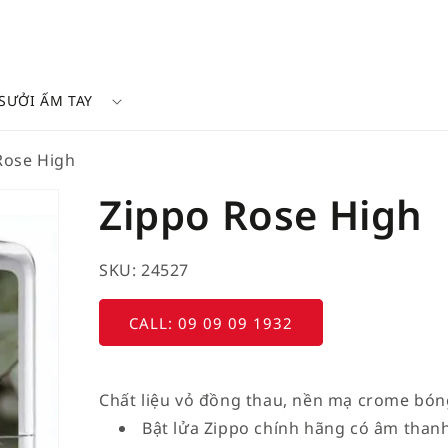
SƯỞI ẤM TAY
Rose High
Zippo Rose High
SKU: 24527
CALL: 09 09 09 1932
Chất liệu vỏ đồng thau, nền mạ crome bóng
Bật lửa Zippo chính hãng có âm thanh 