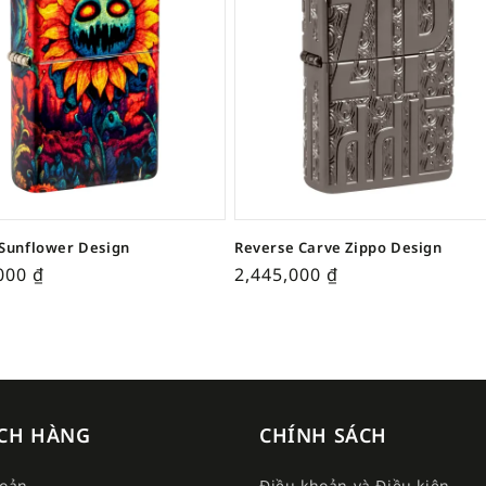
Sunflower Design
Reverse Carve Zippo Design
,000
₫
2,445,000
₫
CH HÀNG
CHÍNH SÁCH
hoản
Điều khoản và Điều kiện