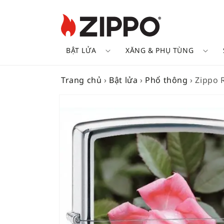
BẬT LỬA
XĂNG & PHỤ TÙNG
Trang chủ
›
Bật lửa
›
Phổ thông
›
Zippo 
SKIP TO
PRODUCT
INFORMATION