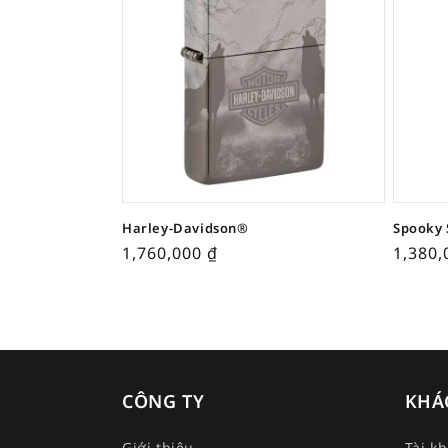
Harley-Davidson®
Spooky 
1,760,000
₫
1,380
CÔNG TY
KHÁ
Giới thiệu
Tài k