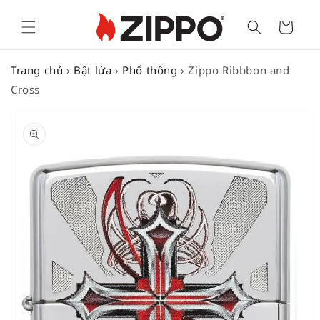
Cart
Trang chủ
›
Bật lửa
›
Phổ thông
›
Zippo Ribbbon and
Cross
SKIP TO
PRODUCT
INFORMATION