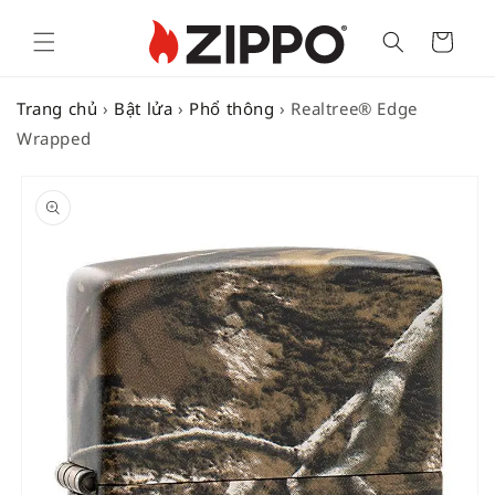
Cart
Trang chủ
›
Bật lửa
›
Phổ thông
›
Realtree® Edge
Wrapped
SKIP TO
PRODUCT
INFORMATION