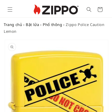
Cart
Trang chủ
›
Bật lửa
›
Phổ thông
›
Zippo Police Caution
Lemon
SKIP TO
PRODUCT
INFORMATION