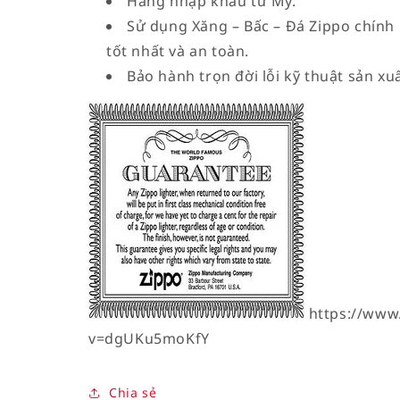
Hàng nhập khẩu từ Mỹ.
Sử dụng Xăng – Bấc – Đá Zippo chính
tốt nhất và an toàn.
Bảo hành trọn đời lỗi kỹ thuật sản xuấ
https://www
v=dgUKu5moKfY
Chia sẻ