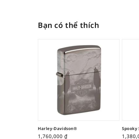
Bạn có thể thích
Harley-Davidson®
Spooky 
1,760,000
₫
1,380