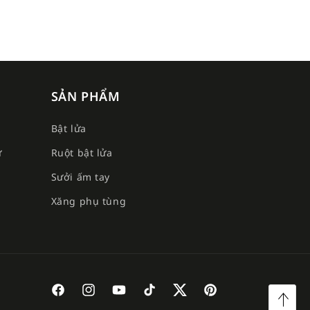
SẢN PHẨM
Bật lửa
ư
Ruột bật lửa
Sưởi ấm tay
e
Xăng phụ tùng
Facebook
Instagram
YouTube
TikTok
Twitter
Pinterest