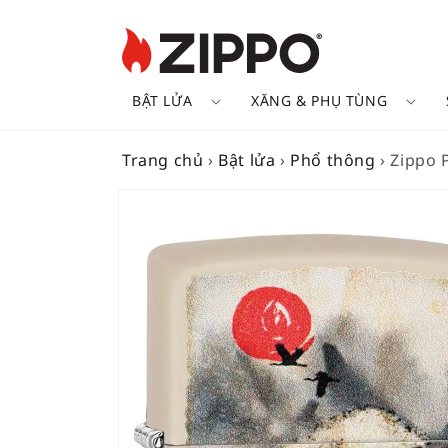
BẬT LỬA
XĂNG & PHỤ TÙNG
Trang chủ
›
Bật lửa
›
Phổ thông
›
Zippo 
SKIP TO
PRODUCT
INFORMATION