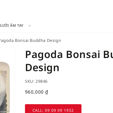
SƯỞI ẤM TAY
Pagoda Bonsai Buddha Design
Pagoda Bonsai 
Design
SKU: 29846
Giá
960,000
₫
thường
CALL: 09 09 09 1932