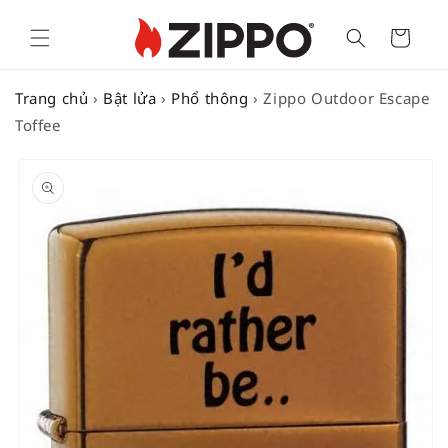
Cart
Trang chủ
›
Bật lửa
›
Phổ thông
›
Zippo Outdoor Escape
Toffee
SKIP TO
PRODUCT
INFORMATION