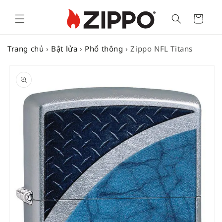
Cart
Trang chủ
›
Bật lửa
›
Phổ thông
›
Zippo NFL Titans
SKIP TO
PRODUCT
INFORMATION