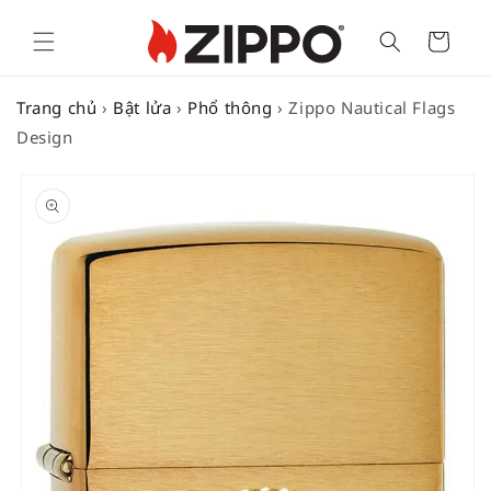
Cart
Trang chủ
›
Bật lửa
›
Phổ thông
›
Zippo Nautical Flags
Design
SKIP TO
PRODUCT
INFORMATION