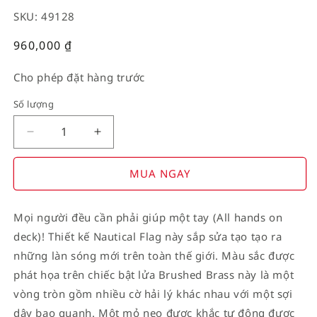
SKU: 49128
Giá
960,000
₫
thường
Cho phép đặt hàng trước
Số lượng
Decrease
Increase
quantity
quantity
for
for
MUA NGAY
American
American
Stamp
Stamp
Mọi người đều cần phải giúp một tay (All hands on
on
on
deck)! Thiết kế Nautical Flag này sắp sửa tạo tạo ra
Flag
Flag
những làn sóng mới trên toàn thế giới. Màu sắc được
phát họa trên chiếc bật lửa Brushed Brass này là một
vòng tròn gồm nhiều cờ hải lý khác nhau với một sợi
dây bao quanh. Một mỏ neo được khắc tự động được