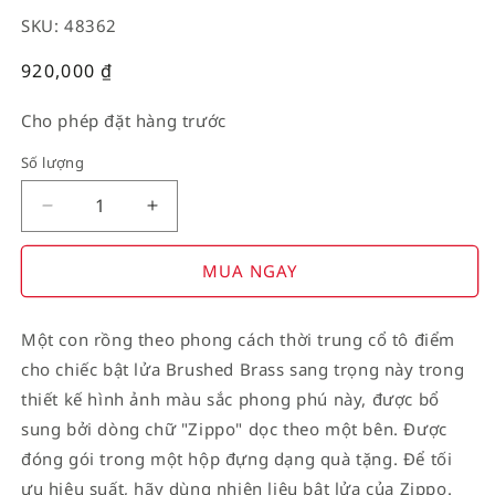
SKU: 48362
Giá
920,000
₫
thường
Cho phép đặt hàng trước
Số lượng
Decrease
Increase
quantity
quantity
for
for
MUA NGAY
American
American
Stamp
Stamp
Một con rồng theo phong cách thời trung cổ tô điểm
on
on
cho chiếc bật lửa Brushed Brass sang trọng này trong
Flag
Flag
thiết kế hình ảnh màu sắc phong phú này, được bổ
sung bởi dòng chữ "Zippo" dọc theo một bên. Được
đóng gói trong một hộp đựng dạng quà tặng. Để tối
ưu hiệu suất, hãy dùng nhiên liệu bật lửa của Zippo.