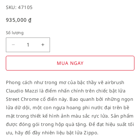
SKU: 47105
Giá
935,000
₫
thường
Số lượng
Decrease
Increase
quantity
quantity
for
for
MUA NGAY
American
American
Stamp
Stamp
Phong cách như trong mơ của bậc thầy vẽ airbrush
on
on
Claudio Mazzi là điểm nhấn chính trên chiếc bật lửa
Flag
Flag
Street Chrome cổ điển này. Bao quanh bởi những ngọn
lửa dữ dội, một con ngựa hoang phi nước đại trên bề
mặt trong thiết kế hình ảnh màu sắc rực lửa. Sản phẩm
được đóng gói trong hộp quà tặng. Để đạt hiệu suất tối
ưu, hãy đổ đầy nhiên liệu bật lửa Zippo.